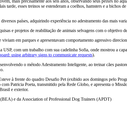
vem, mais precisamente aos seis anos, observando seus peixes no aquár
is tarde, esses treinos se estenderam a coelhos, hamsters e a bichos de
diversos países, adquirindo experiência no adestramento das mais varia
uisas e projetos de reabilitação de animais selvagens com o objetivo de 
 que viviam em parques e apresentavam comportamento agressivo direci
la USP, com um trabalho com sua cadelinha Sofia, onde mostrou a capac
board: using arbitrary signs to communicate requests
).
senvolvendo o método Adestramento Inteligente, ao treinar cães pastor
ho.
Esteve à frente do quadro Desafio Pet (exibido aos domingos pelo Pr
com Patricia Poeta, transmitido pela Rede Globo, e apresenta o Missão 
rasil e exterior.
EA) e da Association of Professional Dog Trainers (APDT)