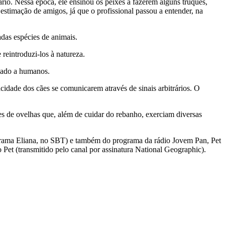
io. Nessa época, ele ensinou os peixes a fazerem alguns truques,
 estimação de amigos, já que o profissional passou a entender, na
das espécies de animais.
reintroduzi-los à natureza.
onado a humanos.
idade dos cães se comunicarem através de sinais arbitrários. O
es de ovelhas que, além de cuidar do rebanho, exerciam diversas
ograma Eliana, no SBT) e também do programa da rádio Jovem Pan, Pet
Pet (transmitido pelo canal por assinatura National Geographic).