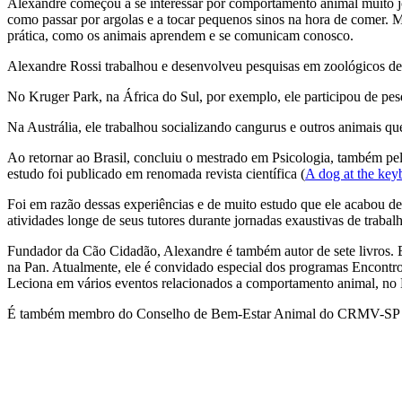
Alexandre começou a se interessar por comportamento animal muito jo
como passar por argolas e a tocar pequenos sinos na hora de comer. Ma
prática, como os animais aprendem e se comunicam conosco.
Alexandre Rossi trabalhou e desenvolveu pesquisas em zoológicos de 
No Kruger Park, na África do Sul, por exemplo, ele participou de pesq
Na Austrália, ele trabalhou socializando cangurus e outros animais
Ao retornar ao Brasil, concluiu o mestrado em Psicologia, também pe
estudo foi publicado em renomada revista científica (
A dog at the key
Foi em razão dessas experiências e de muito estudo que ele acabou de
atividades longe de seus tutores durante jornadas exaustivas de trabal
Fundador da Cão Cidadão, Alexandre é também autor de sete livros. 
na Pan. Atualmente, ele é convidado especial dos programas Encontro 
Leciona em vários eventos relacionados a comportamento animal, no B
É também membro do Conselho de Bem-Estar Animal do CRMV-SP (B