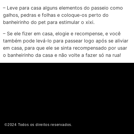
– Leve para casa alguns elementos do passeio como
galhos, pedras e folhas e coloque-os perto do
banheirinho do pet para estimular o xixi.
– Se ele fizer em casa, elogie e recompense, e você
também pode levá-lo para passear logo após se aliviar
em casa, para que ele se sinta recompensado por usar
o banheirinho da casa e não volte a fazer só na rua!
©2024 Todos os direitos reservados.