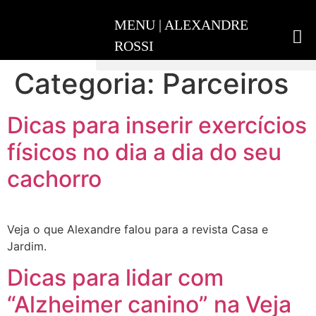
Categoria:
Parceiros
ADESTRAMENTO INTELIGENTE
Dicas para inserir exercícios
físicos no dia a dia do seu
cachorro
Veja o que Alexandre falou para a revista Casa e
Jardim.
Dicas para lidar com
“Alzheimer canino” na Veja